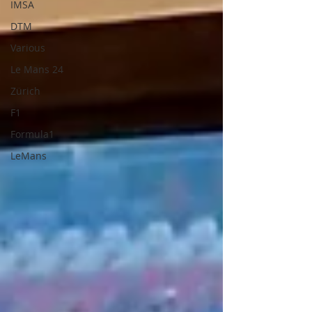
IMSA
DTM
Various
Le Mans 24
Zürich
F1
Formula1
LeMans