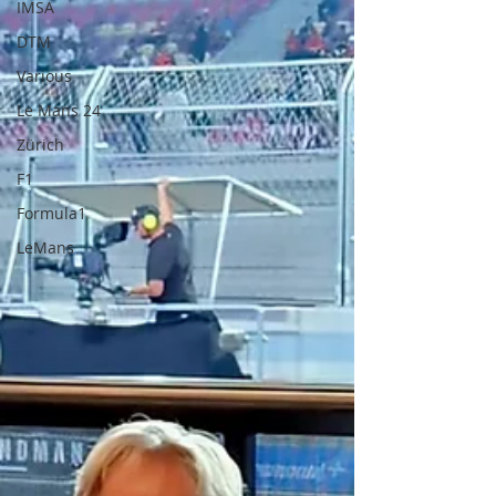
IMSA
DTM
Various
Le Mans 24
Zürich
F1
Formula1
LeMans