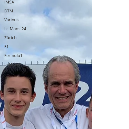
IMSA
DTM
Various
Le Mans 24
Zürich
F1
Formula1
LeMans