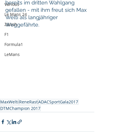
bereits im dritten Wahlgang 
Various
gefallen - mit ihm freut sich Max 
Le Mans 24
Welti als langjähriger 
Zürich
Weggefährte.
F1
Formula1
LeMans
MaxWelti
ReneRast
ADACSportGala2017
DTMChampion 2017