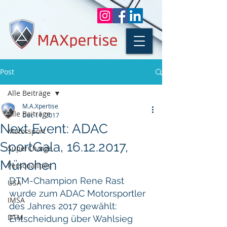
Post
Alle Beiträge
M.A.Xpertise
Alle Beiträge
Dec 11, 2017
Next Event: ADAC
Motorsport
SportGala, 16.12.2017,
SuperCharge
München
Personalities
DTM-Champion Rene Rast 
USA
wurde zum ADAC Motorsportler 
IMSA
des Jahres 2017 gewählt: 
DTM
Entscheidung über Wahlsieg 