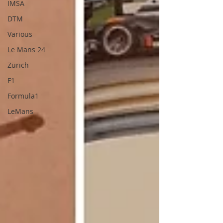
IMSA
DTM
Various
Le Mans 24
Zürich
F1
Formula1
LeMans